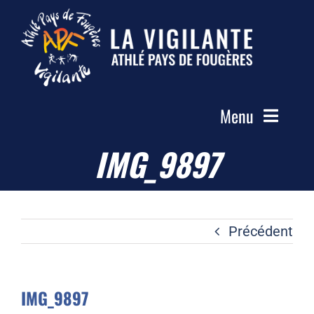
Passer
au
contenu
Menu
IMG_9897
Accueil
Le Club
Actualités
Précédent
Les Groupes
Compétitions
IMG_9897
Photos