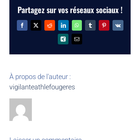
Partagez sur vos réseaux sociaux !
Facebook
X
Reddit
LinkedIn
WhatsApp
Tumblr
Pinterest
Vk
Xing
Email
À propos de l'auteur :
vigilanteathlefougeres