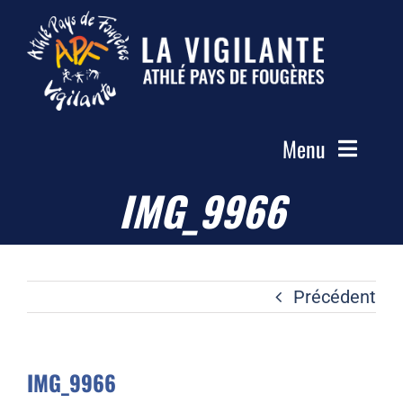
Passer
au
contenu
Menu
IMG_9966
Accueil
Le Club
Actualités
Précédent
Les Groupes
Compétitions
IMG_9966
Photos