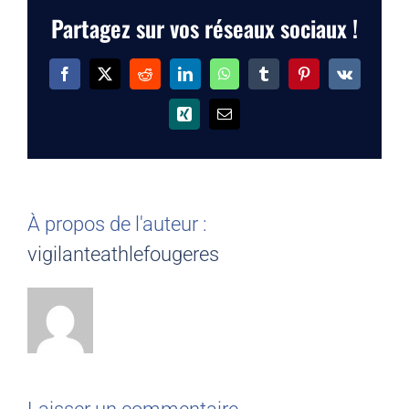
Partagez sur vos réseaux sociaux !
Facebook
X
Reddit
LinkedIn
WhatsApp
Tumblr
Pinterest
Vk
Xing
Email
À propos de l'auteur :
vigilanteathlefougeres