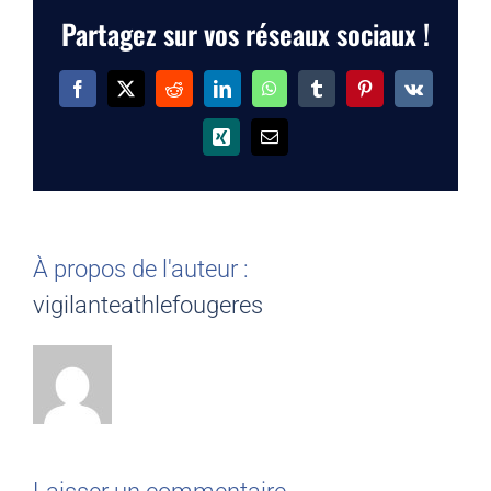
Partagez sur vos réseaux sociaux !
Facebook
X
Reddit
LinkedIn
WhatsApp
Tumblr
Pinterest
Vk
Xing
Email
À propos de l'auteur :
vigilanteathlefougeres