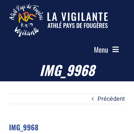
Passer
au
contenu
Menu
IMG_9968
Accueil
Le Club
Actualités
Précédent
Les Groupes
Compétitions
IMG_9968
Photos