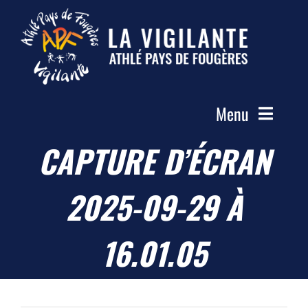
Passer
au
contenu
Menu
CAPTURE D’ÉCRAN
Accueil
Le Club
2025-09-29 À
Actualités
Les Groupes
16.01.05
Compétitions
Photos