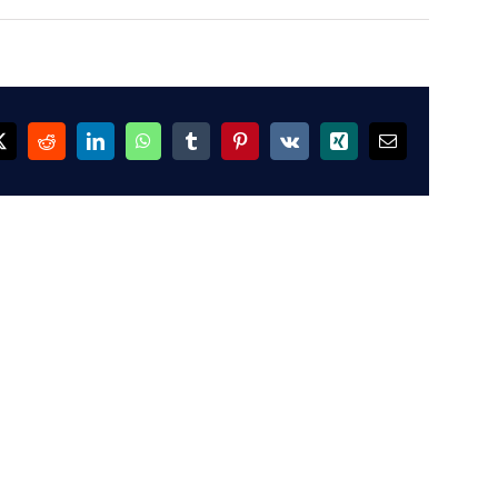
ok
X
Reddit
LinkedIn
WhatsApp
Tumblr
Pinterest
Vk
Xing
Email