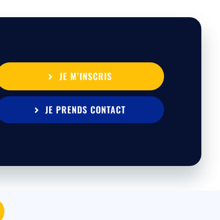
JE M’INSCRIS
JE PRENDS CONTACT
MEDIA
|
Mentions légales