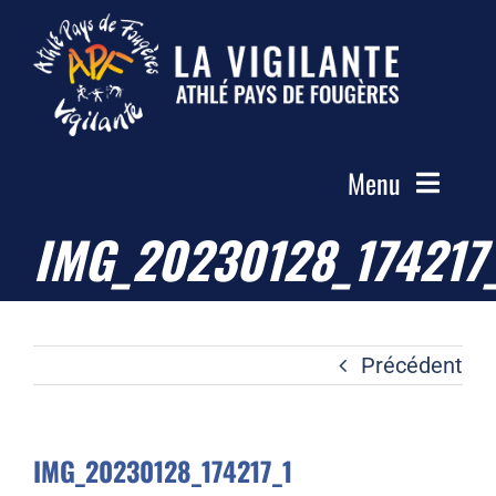
Passer
au
contenu
Menu
IMG_20230128_174217
Accueil
Le Club
Actualités
Précédent
Les Groupes
Compétitions
IMG_20230128_174217_1
Photos