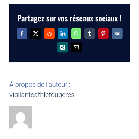
Partagez sur vos réseaux sociaux !
Facebook
X
Reddit
LinkedIn
WhatsApp
Tumblr
Pinterest
Vk
Xing
Email
À propos de l'auteur :
vigilanteathlefougeres