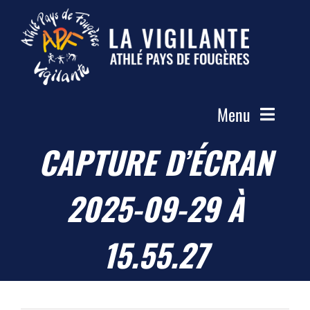
Passer
au
contenu
Menu
CAPTURE D’ÉCRAN
Accueil
Le Club
2025-09-29 À
Actualités
Les Groupes
15.55.27
Compétitions
Photos