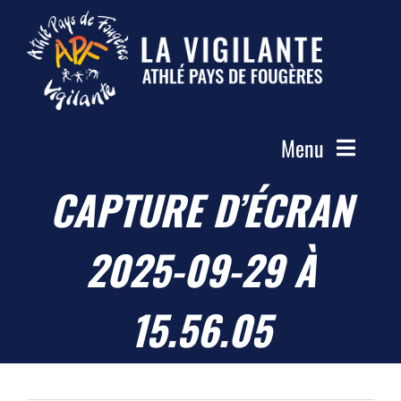
Passer
au
contenu
Menu
CAPTURE D’ÉCRAN
Accueil
Le Club
2025-09-29 À
Actualités
Les Groupes
15.56.05
Compétitions
Photos