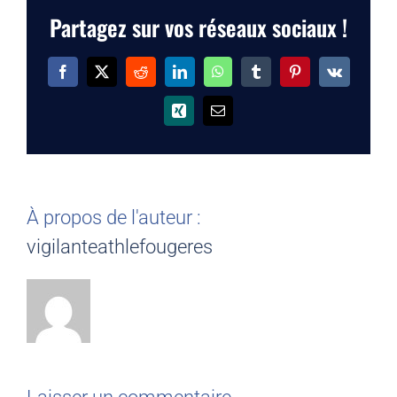
Partagez sur vos réseaux sociaux !
Facebook
X
Reddit
LinkedIn
WhatsApp
Tumblr
Pinterest
Vk
Xing
Email
À propos de l'auteur :
vigilanteathlefougeres