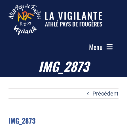
Passer
au
contenu
Menu
IMG_2873
Accueil
Le Club
Actualités
Précédent
Les Groupes
Compétitions
IMG_2873
Photos