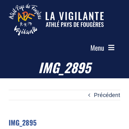
Passer
au
contenu
Menu
IMG_2895
Accueil
Le Club
Actualités
Précédent
Les Groupes
Compétitions
IMG_2895
Photos