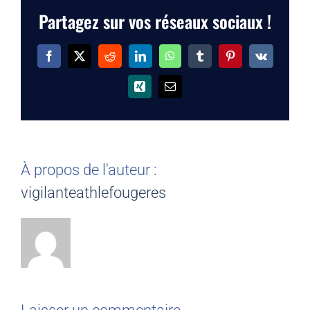
Partagez sur vos réseaux sociaux !
Facebook
X
Reddit
LinkedIn
WhatsApp
Tumblr
Pinterest
Vk
Xing
Email
À propos de l'auteur :
vigilanteathlefougeres