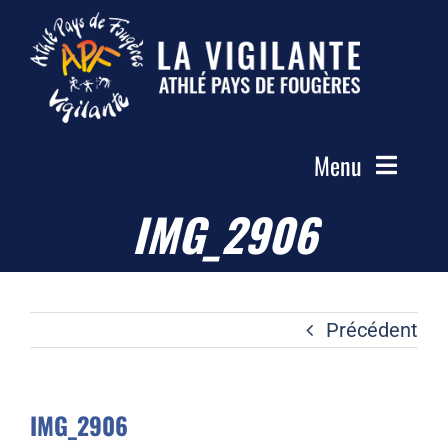
Passer
au
contenu
Menu
IMG_2906
Accueil
Le Club
Actualités
Précédent
Les Groupes
Compétitions
IMG_2906
Photos