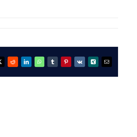
ok
X
Reddit
LinkedIn
WhatsApp
Tumblr
Pinterest
Vk
Xing
Email