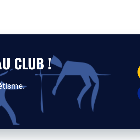
U CLUB !
étisme.