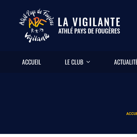
Passer
au
contenu
ACCUEIL
LE CLUB
ACTUALIT
ACCU