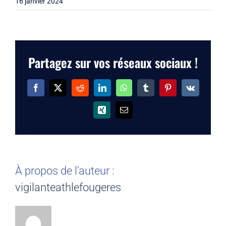
16 janvier 2024
Partagez sur vos réseaux sociaux !
Facebook
X
Reddit
LinkedIn
WhatsApp
Tumblr
Pinterest
Vk
Xing
Email
À propos de l'auteur :
vigilanteathlefougeres