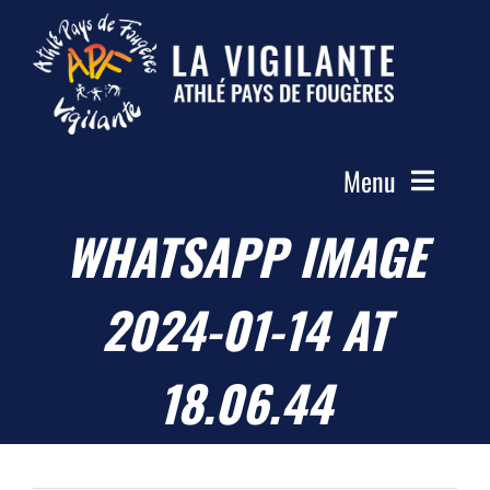
Passer
au
contenu
Menu
WHATSAPP IMAGE
Accueil
Le Club
2024-01-14 AT
Actualités
Les Groupes
18.06.44
Compétitions
Photos