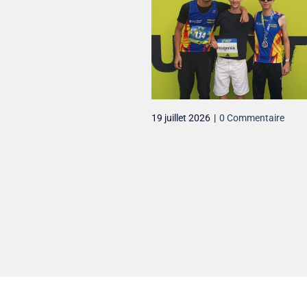
nat
19 juillet 2026
|
0 Commentaire
ental benjamins
 FOUGERES
 Commentaire