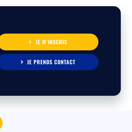
JE M’INSCRIS
JE PRENDS CONTACT
MEDIA
|
Mentions légales