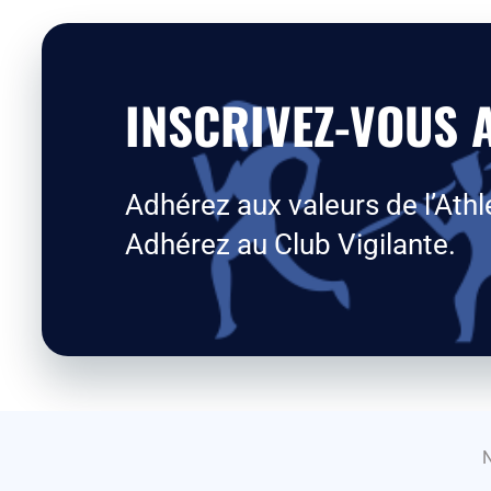
INSCRIVEZ-VOUS A
Adhérez aux valeurs de l’Athl
Adhérez au Club Vigilante.
Tous droits réservés La 
N