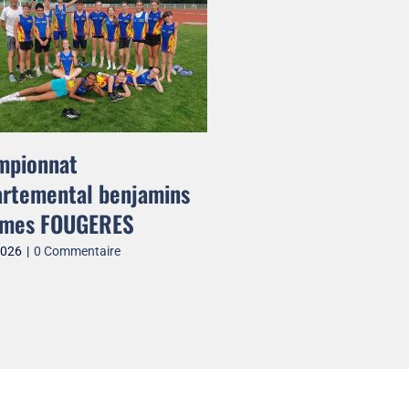
mpionnat
19 juillet 2026
|
0 Commenta
rtemental benjamins
imes FOUGERES
2026
|
0 Commentaire