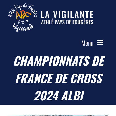
Passer
au
contenu
Menu
CHAMPIONNATS DE
Accueil
Le Club
FRANCE DE CROSS
Actualités
Les Groupes
2024 ALBI
Compétitions
Photos