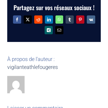
Partagez sur vos réseaux sociaux !
Facebook
X
Reddit
LinkedIn
WhatsApp
Tumblr
Pinterest
Vk
Xing
Email
À propos de l'auteur :
vigilanteathlefougeres