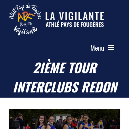
Passer
au
contenu
Menu
2IÈME TOUR
Accueil
Le Club
INTERCLUBS REDON
Actualités
Les Groupes
Compétitions
Photos