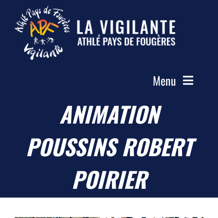
Passer
au
contenu
Menu
ANIMATION
Accueil
Le Club
POUSSINS ROBERT
Actualités
Les Groupes
POIRIER
Compétitions
Photos