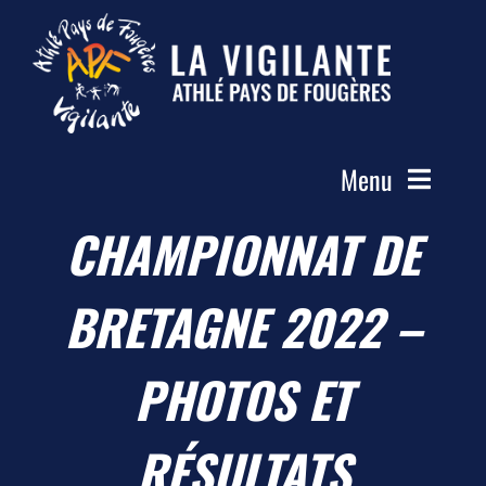
Passer
au
contenu
Menu
CHAMPIONNAT DE
Accueil
Le Club
BRETAGNE 2022 –
Actualités
Les Groupes
PHOTOS ET
Compétitions
RÉSULTATS
Photos