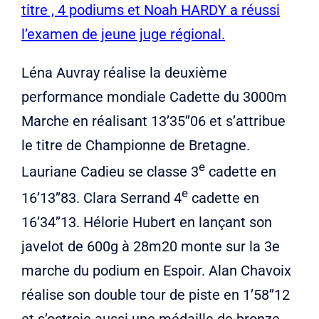
titre , 4 podiums et Noah HARDY a réussi
l’examen de jeune juge régional.
Léna Auvray réalise la deuxième
performance mondiale Cadette du 3000m
Marche en réalisant 13’35’’06 et s’attribue
le titre de Championne de Bretagne.
e
Lauriane Cadieu se classe 3
cadette en
e
16’13’’83. Clara Serrand 4
cadette en
16’34’’13. Hélorie Hubert en lançant son
javelot de 600g à 28m20 monte sur la 3e
marche du podium en Espoir. Alan Chavoix
réalise son double tour de piste en 1’58’’12
et s’octroie aussi une médaille de bronze