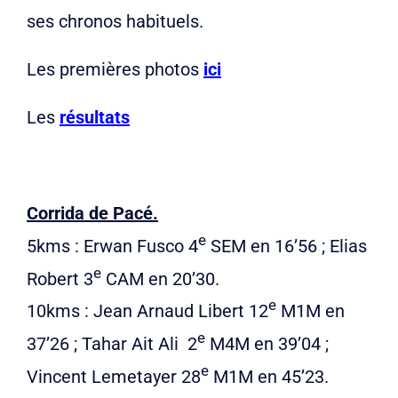
ses chronos habituels.
Les premières photos
ici
Les
résultats
Corrida de Pacé.
e
5kms : Erwan Fusco 4
SEM en 16’56 ; Elias
e
Robert 3
CAM en 20’30.
e
10kms : Jean Arnaud Libert 12
M1M en
e
37’26 ; Tahar Ait Ali 2
M4M en 39’04 ;
e
Vincent Lemetayer 28
M1M en 45’23.