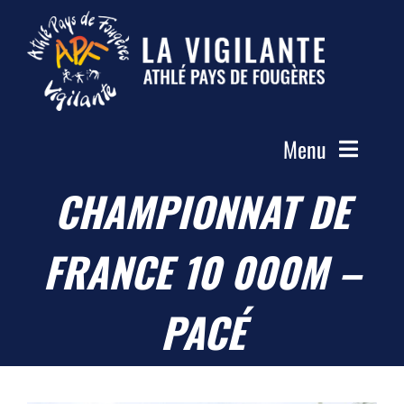
Passer
au
contenu
Menu
CHAMPIONNAT DE
Accueil
Le Club
FRANCE 10 000M –
Actualités
Les Groupes
PACÉ
Compétitions
Photos