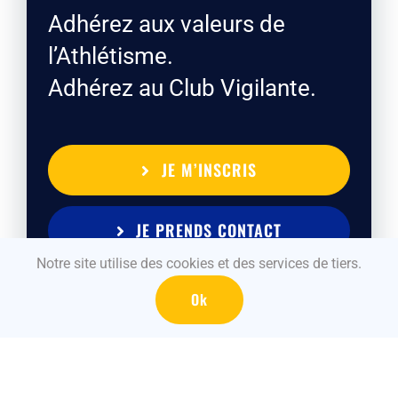
Adhérez aux valeurs de
l’Athlétisme.
Adhérez au Club Vigilante.
JE M’INSCRIS
JE PRENDS CONTACT
Notre site utilise des cookies et des services de tiers.
Ok
Tous droits réservés La Vigilante Athlétisme – Athlé Pays
de Fougères | Réalisé par
ALOE MEDIA
|
Mentions légales