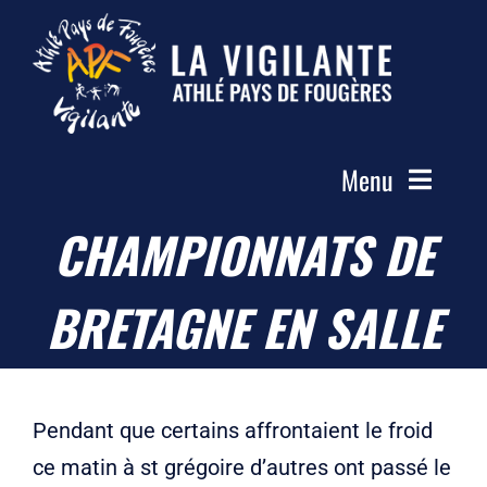
Passer
au
contenu
Menu
CHAMPIONNATS DE
Accueil
Le Club
BRETAGNE EN SALLE
Actualités
Les Groupes
Compétitions
Pendant que certains affrontaient le froid
Photos
ce matin à st grégoire d’autres ont passé le