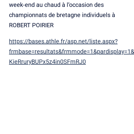
Liens
week-end au chaud à l’occasion des
championnats de bretagne individuels à
Contact
ROBERT POIRIER
https://bases.athle.fr/asp.net/liste.aspx?
frmbase=resultats&frmmode=1&pardisplay=1
KieRruryBUPx5z4in0SFmRJ0