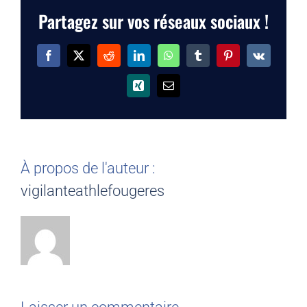
Partagez sur vos réseaux sociaux !
Facebook
X
Reddit
LinkedIn
WhatsApp
Tumblr
Pinterest
Vk
Xing
Email
À propos de l'auteur :
vigilanteathlefougeres