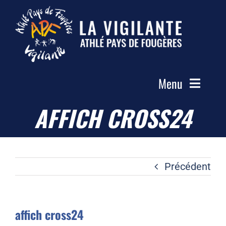
Passer
au
contenu
Menu
AFFICH CROSS24
Accueil
Le Club
Actualités
Précédent
Les Groupes
Compétitions
affich cross24
Photos