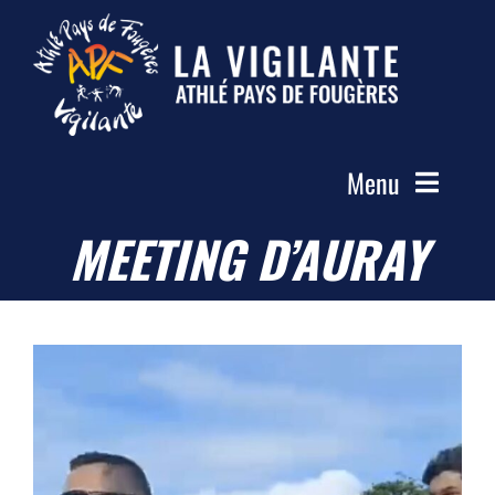
Passer
au
contenu
Menu
MEETING D’AURAY
Accueil
Le Club
Actualités
Les Groupes
Compétitions
Photos