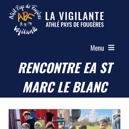
Passer
au
contenu
Menu
RENCONTRE EA ST
Accueil
Le Club
MARC LE BLANC
Actualités
Les Groupes
Compétitions
Photos