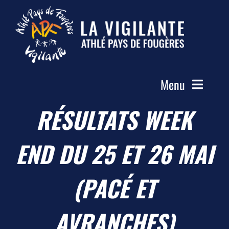
Passer
au
contenu
Menu
RÉSULTATS WEEK
Accueil
Le Club
END DU 25 ET 26 MAI
Actualités
Les Groupes
(PACÉ ET
Compétitions
AVRANCHES)
Photos