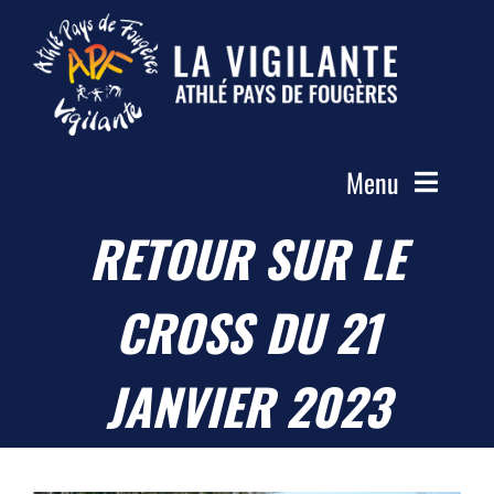
Passer
au
contenu
Menu
RETOUR SUR LE
Accueil
Le Club
CROSS DU 21
Actualités
Les Groupes
JANVIER 2023
Compétitions
Photos