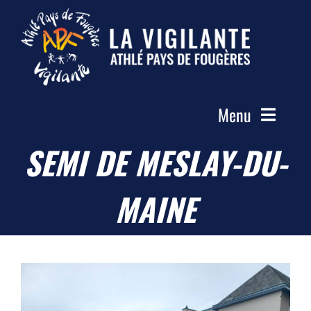
Passer
au
contenu
Menu
SEMI DE MESLAY-DU-
Accueil
Le Club
MAINE
Actualités
Les Groupes
Compétitions
Photos